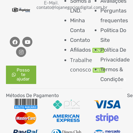
Somos a
Avaliações
E-Mail.
contato@lojanegociosdigital.com.br
LND.
Perguntas
Minha
frequentes
Conta
Politica Do
Contato
Site
Afiliados
Política De
NOVO
Trabalhe
Privacidade
conosco
Termos &
Posso
BREVE
te
Condiçõe
s
ajudar
Métodos De Pagamento
Se