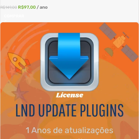
R$
97,00
/ ano
R$
149,00
COMPRAR