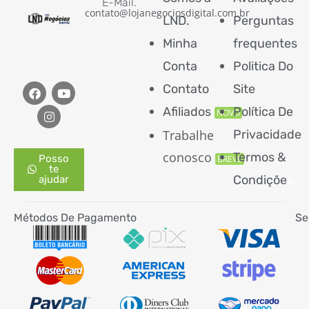
E-Mail.
contato@lojanegociosdigital.com.br
LND.
Perguntas
Minha
frequentes
Conta
Politica Do
Contato
Site
Afiliados
Política De
NOVO
Trabalhe
Privacidade
conosco
Termos &
Posso
BREVE
te
Condiçõe
s
ajudar
Métodos De Pagamento
Se