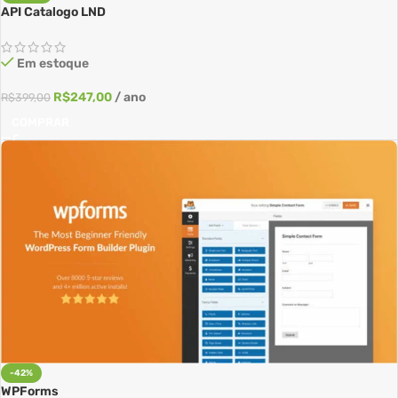
API Catalogo LND
Em estoque
R$
247,00
/ ano
R$
399,00
COMPRAR
-42%
WPForms