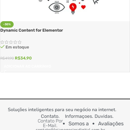
-30%
Dynamic Content for Elementor
Em estoque
R$
34,90
R$
49,90
ADICIONAR AO CARRINHO
Soluções inteligentes para seu negócio na internet.
Contato.
Informaçoes.
Duvidas.
Contato Por
Somos a
Avaliações
E-Mail.
contato@lojanegociosdigital.com.br