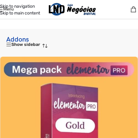
Skip to navigation
Menu
Skip to main content
Início
/
Plugins
/
Addons
Addons
Show sidebar