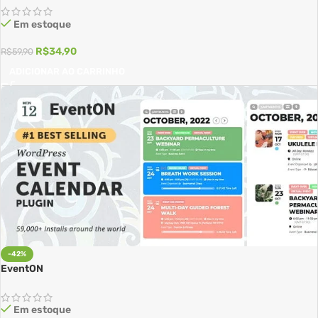
Em estoque
R$
34,90
R$
59,90
ADICIONAR AO CARRINHO
-42%
EventON
Em estoque