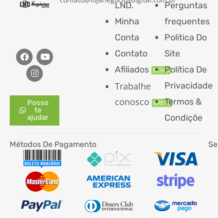
LND.
Perguntas
Minha
frequentes
Conta
Politica Do
Contato
Site
Afiliados
Política De
NOVO
Trabalhe
Privacidade
conosco
Termos &
Posso
BREVE
te
Condiçõe
s
ajudar
Métodos De Pagamento
Se