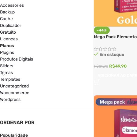
Accessories
Backup
Cache
Duplicador
-44%
Gratuito
Mega Pack Elementor
Licenças
Planos
Plugins
Em estoque
Produtos Digitais
Sliders
R$
49,90
R$
89,90
Temas
ADICIONAR AO CAR
Templates
Uncategorized
Woocommerce
Wordpress
ORDENAR POR
Popularidade