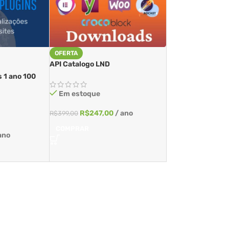
OFERTA
API Catalogo LND
 1 ano 100
Em estoque
R$
247,00
/ ano
R$
399,00
COMPRAR
ano