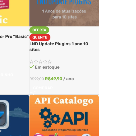
OFERTA
r Pro “Basic”
QUENTE
LND Update Plugins 1 ano 10
sites
Em estoque
RRINHO
R$
49,90
/ ano
R$
99,00
COMPRAR