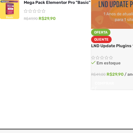
Mega Pack Elementor Pro "Basic"
R$
29,90
R$
49,90
OFERTA
QUENTE
LND Update Plugins 1
Em estoque
R$
29,90
/ an
R$
49,00
COMPRAR