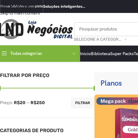
Skip to navigation
Nossa biblioteca completa
Soluções inteligentes…
Skip to main content
SELECIONE A CATEGORIA
Todas categorias
Inicio
Biblioteca
Super Packs
T
Início
/
Planos
Mostrando todos os 9 resultados
FILTRAR POR PREÇO
Planos
Preço:
R$20
—
R$250
FILTRAR
CATEGORIAS DE PRODUTO