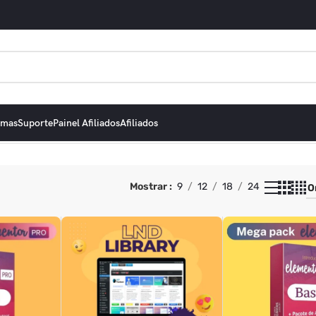
emas
Suporte
Painel Afiliados
Afiliados
Mostrar
9
12
18
24