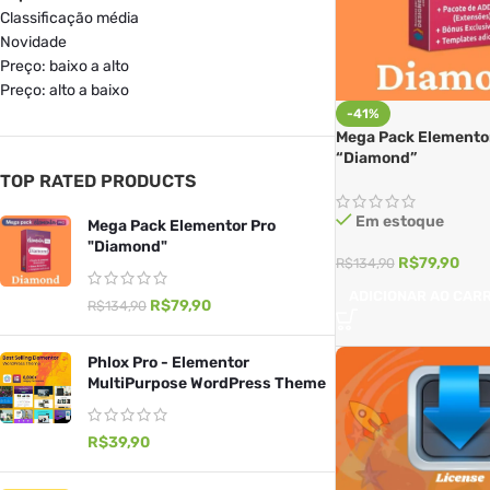
Classificação média
Novidade
Preço: baixo a alto
Preço: alto a baixo
-41%
Mega Pack Elemento
“Diamond”
TOP RATED PRODUCTS
Em estoque
Mega Pack Elementor Pro
"Diamond"
R$
79,90
R$
134,90
ADICIONAR AO CAR
R$
79,90
R$
134,90
Phlox Pro - Elementor
MultiPurpose WordPress Theme
R$
39,90