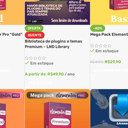
OFERTA
-40%
 Pro “Gold”
Mega Pack Elemento
QUENTE
Biblioteca de plugins e temas
Premium – LND Library
Em estoque
R$
29,90
R$
49,90
Em estoque
RINHO
ADICIONAR AO CA
A partir de:
R$
49,90
/ ano
VER OPÇÕES