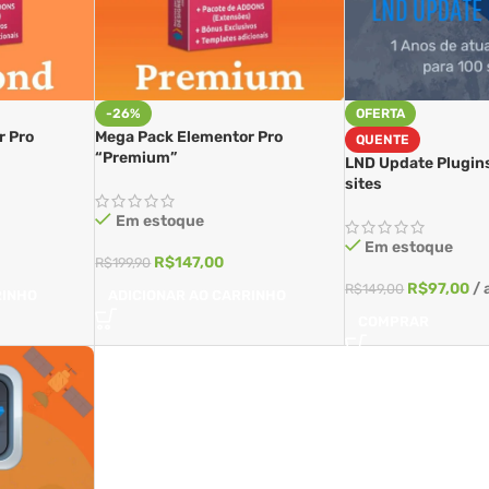
-26%
OFERTA
r Pro
Mega Pack Elementor Pro
QUENTE
“Premium”
LND Update Plugins
sites
Em estoque
Em estoque
R$
147,00
R$
199,90
R$
97,00
/ 
R$
149,00
RINHO
ADICIONAR AO CARRINHO
COMPRAR