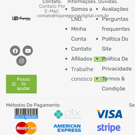
Contato.
Informaçoes.
Duvidas.
Contato Por
Somos a
Avaliações
E-Mail.
contato@lojanegociosdigital.com.br
LND.
Perguntas
Minha
frequentes
Conta
Politica Do
Contato
Site
Afiliados
Política De
NOVO
Trabalhe
Privacidade
conosco
Termos &
Posso
BREVE
te
Condiçõe
s
ajudar
Métodos De Pagamento
Se