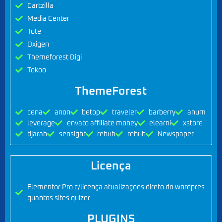
Cartzilla
Media Center
Tote
Oxigen
Themeforest Digi
Tokoo
ThemeForest
cena
anon
betop
traveler
barberry
anum
leverage
envato affiliate money
elearni
xstore
tijarah
seosight
rehub
rehub
Newspaper
Licença
Elementor Pro c/licença atualizaçoes direto do wordpres
quantos sites quizer
PLUGINS