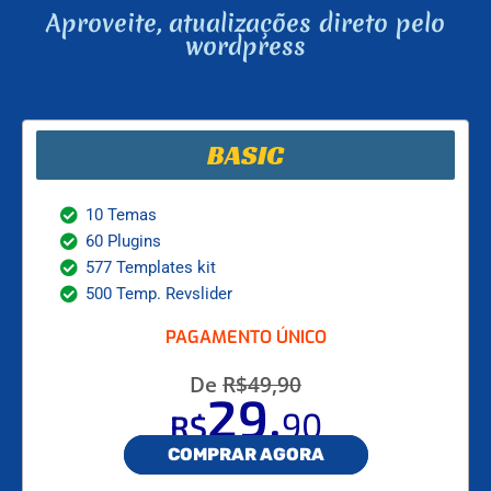
Aproveite, atualizações direto pelo
wordpress
BASIC
10 Temas
60 Plugins
577 Templates kit
500 Temp. Revslider
PAGAMENTO ÚNICO
De
R$49,90
,
29
90
R$
COMPRAR AGORA