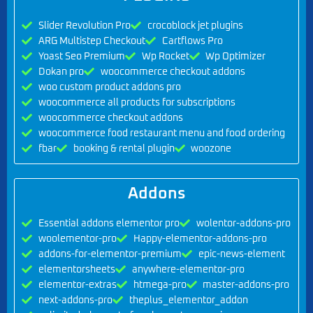
Slider Revolution Pro
crocoblock jet plugins
ARG Multistep Checkout
Cartflows Pro
Yoast Seo Premium
Wp Rocket
Wp Optimizer
Dokan pro
woocommerce checkout addons
woo custom product addons pro
woocommerce all products for subscriptions
woocommerce checkout addons
woocommerce food restaurant menu and food ordering
fbar
booking & rental plugin
woozone
Addons
Essential addons elementor pro
wolentor-addons-pro
woolementor-pro
Happy-elementor-addons-pro
addons-for-elementor-premium
epic-news-element
elementorsheets
anywhere-elementor-pro
elementor-extras
htmega-pro
master-addons-pro
next-addons-pro
theplus_elementor_addon