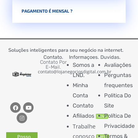
PAGAMENTO É MENSAL ?
Soluções inteligentes para seu negócio na internet.
Contato.
Informaçoes.
Duvidas.
Contato Por
Somos a
Avaliações
E-Mail.
contato@lojanegociosdigital.com.br
LND.
Perguntas
Minha
frequentes
Conta
Politica Do
Contato
Site
Afiliados
Política De
NOVO
Trabalhe
Privacidade
conosco
Termos &
Posso
BREVE