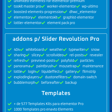
unlimited-elements-for-elementor-premium
tookit master pro
worker-elementor
wp-ultimo
boosted-elements-progression
dhwc_elementor
elementory
elementskit
graphist-elementor
lottier-elementor
element pack pro
addons p/ Slider Revolution Pro
404
whiteboard
weather
typewriter
snow
sharing
slicey
scrollvideo
rel-posts
revealer
refresh
prevnext-posts
polyfold
particles
panorama
paintbrush
mousetrap
maintenance
lottie
login
liquideffect
gallery
filmstrip
explodinglayers
duotonefilters
domain-switch
bubblemorph
beforeafter
backup
Templates
+ de 577 Templates Kits para elementor Pro
1000 Templates pro enavto Elements