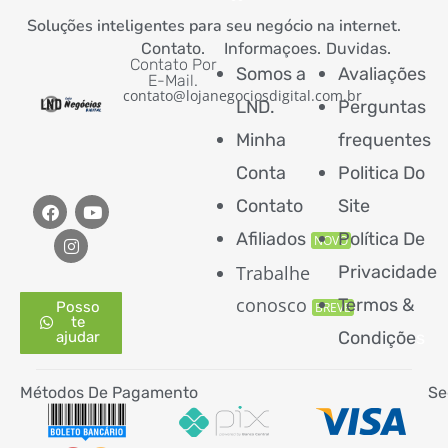
Soluções inteligentes para seu negócio na internet.
Contato.
Informaçoes.
Duvidas.
Contato Por
Somos a
Avaliações
E-Mail.
contato@lojanegociosdigital.com.br
LND.
Perguntas
Minha
frequentes
Conta
Politica Do
Contato
Site
Afiliados
Política De
NOVO
Trabalhe
Privacidade
conosco
Termos &
Posso
BREVE
te
Condiçõe
s
ajudar
Métodos De Pagamento
Se