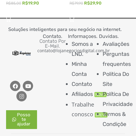
R
R$
19,90
R$
29,90
R$
85,00
R$
79,90
ADICIONAR AO CARRINHO
ADICIONAR AO CARRINHO
Soluções inteligentes para seu negócio na internet.
Contato.
Informaçoes.
Duvidas.
Contato Por
Somos a
Avaliações
E-Mail.
contato@lojanegociosdigital.com.br
LND.
Perguntas
Minha
frequentes
Conta
Politica Do
Contato
Site
Afiliados
Política De
NOVO
Trabalhe
Privacidade
conosco
Termos &
Posso
BREVE
te
Condiçõe
s
ajudar