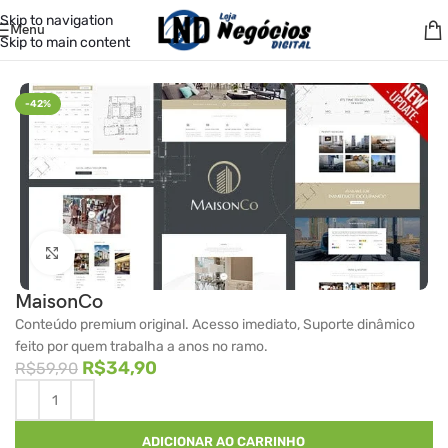
Skip to navigation
Menu
Skip to main content
Início
/
Temas
/
ThemeForest
-42%
Clique para ampliar
MaisonCo
Conteúdo premium original. Acesso imediato, Suporte dinâmico
feito por quem trabalha a anos no ramo.
R$
34,90
R$
59,90
ADICIONAR AO CARRINHO