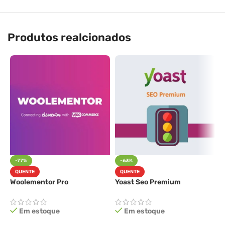
Produtos realcionados
-77%
-63%
M
QUENTE
QUENTE
“
Woolementor Pro
Yoast Seo Premium
Em estoque
Em estoque