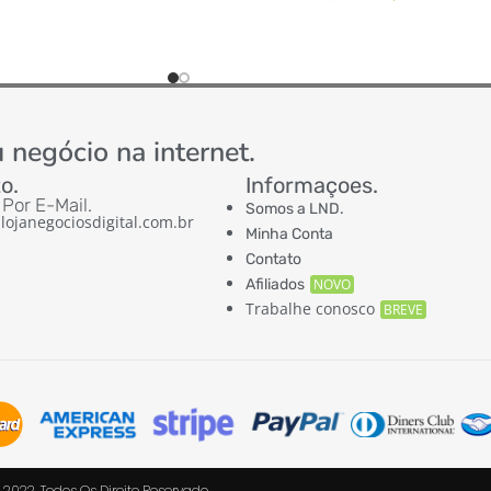
ADICIONAR AO CARRINHO
ADICIONAR AO CARRI
 negócio na internet.
o.
Informaçoes.
Por E-Mail.
Somos a LND.
lojanegociosdigital.com.br
Minha Conta
Contato
Afiliados
NOVO
Trabalhe conosco
BREVE
 2022. Todos Os Direito Reservado.