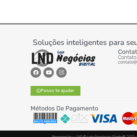
ADICIONAR AO CARRINHO
ADICIONAR AO CARRINHO
Soluções inteligentes para seu
Contat
Contato 
contato@
Posso te ajudar
Métodos De Pagamento
Powered by - LND © Loja Negócios Digital®. 2021 -