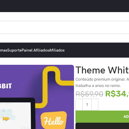
emas
Suporte
Painel Afiliados
Afiliados
Theme Whit
Conteúdo premium original. A
trabalha a anos no ramo.
R$
34
R$
59,90
AD