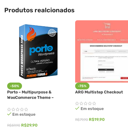
Produtos realcionados
-50%
-75%
Porto – Multipurpose &
ARG Multistep Checkout
WooCommerce Theme –
ThemeForest
Em estoque
Em estoque
R$
19,90
R$
79,90
R$
29,90
R$
59,90