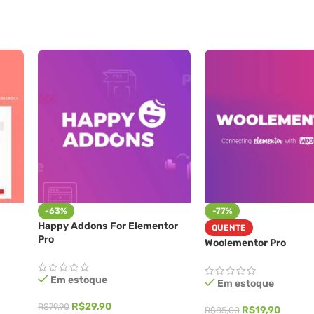
-63%
-77%
Happy Addons For Elementor
QUENTE
Pro
Woolementor Pro
Em estoque
Em estoque
R$
29,90
R$
79,90
R$
19,90
R$
85,00