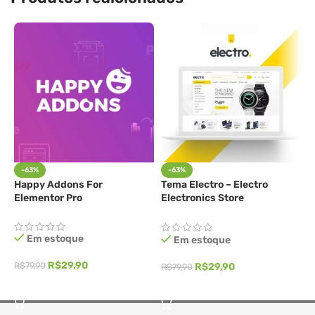
-63%
-63%
Happy Addons For
Tema Electro – Electro
w
Elementor Pro
Electronics Store
WooCommerce
Em estoque
Em estoque
R
R$
29,90
R$
79,90
R$
29,90
R$
79,90
ADICIONAR AO CARRINHO
ADICIONAR AO CARRINHO