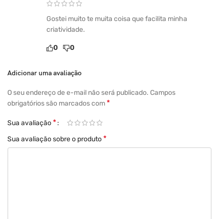
duotonefilters
domain-switch
Gostei muito te muita coisa que facilita minha
bubblemorph
criatividade.
beforeafter
0
0
backup
Adicionar uma avaliação
Templates
O seu endereço de e-mail não será publicado.
Campos
+ de 1600 Templates para elementor Pro
*
obrigatórios são marcados com
+1000 Templates slider revolution proficionais
*
Sua avaliação
*
Sua avaliação sobre o produto