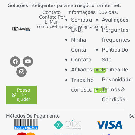
Soluções inteligentes para seu negócio na internet.
Contato.
Informaçoes.
Duvidas.
Contato Por
Somos a
Avaliações
E-Mail.
contato@lojanegociosdigital.com.br
LND.
Perguntas
Minha
frequentes
Conta
Politica Do
Contato
Site
Afiliados
Política De
NOVO
Trabalhe
Privacidade
conosco
Termos &
Posso
BREVE
te
Condiçõe
s
ajudar
Métodos De Pagamento
Se