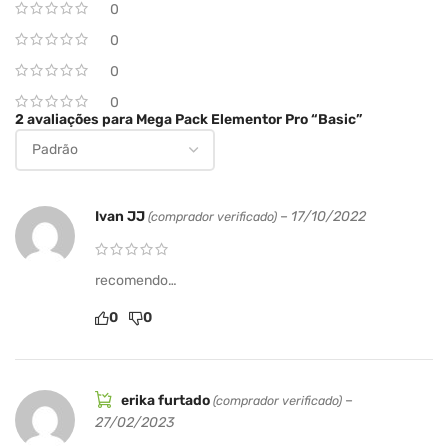
0
snow
0
sharing
slicey
0
scrollvideo
0
rel-posts
2 avaliações para
Mega Pack Elementor Pro “Basic”
revealer
refresh
prevnext-posts
polyfold
Ivan JJ
–
17/10/2022
(comprador verificado)
particles
panorama
paintbrush
recomendo…
mousetrap
maintenance
0
0
lottie
login
liquideffect
gallery
erika furtado
–
(comprador verificado)
filmstrip
27/02/2023
explodinglayers