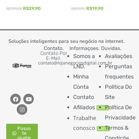
R$
29,90
R$
19,90
R$
199,90
R$
99,90
R
ADICIONAR AO CARRINHO
ADICIONAR AO CARRINHO
Soluções inteligentes para seu negócio na internet.
Contato.
Informaçoes.
Duvidas.
Contato Por
Somos a
Avaliações
E-Mail.
contato@lojanegociosdigital.com.br
LND.
Perguntas
Minha
frequentes
Conta
Politica Do
Contato
Site
Afiliados
Política De
NOVO
Trabalhe
Privacidade
conosco
Termos &
Posso
BREVE
te
Condiçõe
s
ajudar