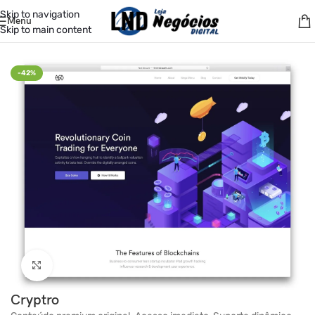
Skip to navigation
Menu
Skip to main content
Início
/
Temas
/
ThemeForest
-42%
Clique para ampliar
Cryptro