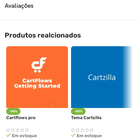
Avaliações
Produtos realcionados
-85%
-80%
Cartflows pro
Tema Cartzilla
A
Em estoque
Em estoque