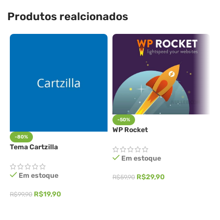
Produtos realcionados
-50%
WP Rocket
-80%
Tema Cartzilla
W
Em estoque
Em estoque
R$
29,90
R$
59,90
ADICIONAR AO CARRINHO
R$
19,90
R$
99,90
R
ADICIONAR AO CARRINHO