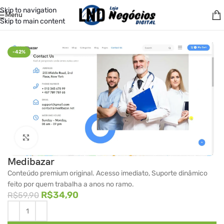
Skip to navigation
Menu
Skip to main content
Início
/
Temas
/
ThemeForest
-42%
Clique para ampliar
Medibazar
Conteúdo premium original. Acesso imediato, Suporte dinâmico
feito por quem trabalha a anos no ramo.
R$
34,90
R$
59,90