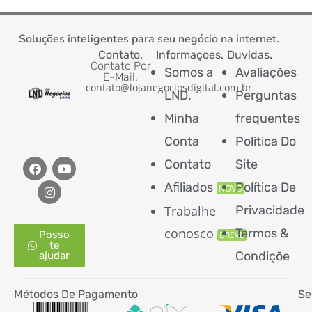
Soluções inteligentes para seu negócio na internet.
Contato.
Informaçoes.
Duvidas.
Contato Por
Somos a
Avaliações
E-Mail.
contato@lojanegociosdigital.com.br
LND.
Perguntas
Minha
frequentes
Conta
Politica Do
Contato
Site
Afiliados
Política De
NOVO
Trabalhe
Privacidade
conosco
Termos &
Posso
BREVE
te
Condiçõe
s
ajudar
Métodos De Pagamento
Se