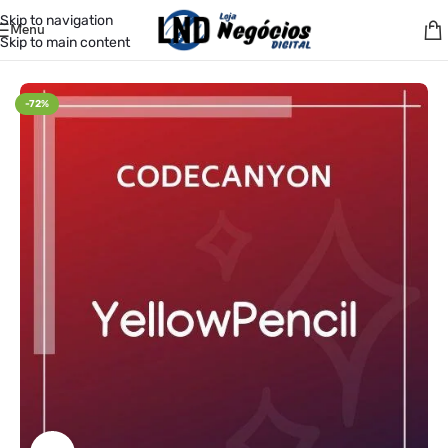
Skip to navigation
Menu
Skip to main content
Início
/
Plugins
/
Codecanyon
-72%