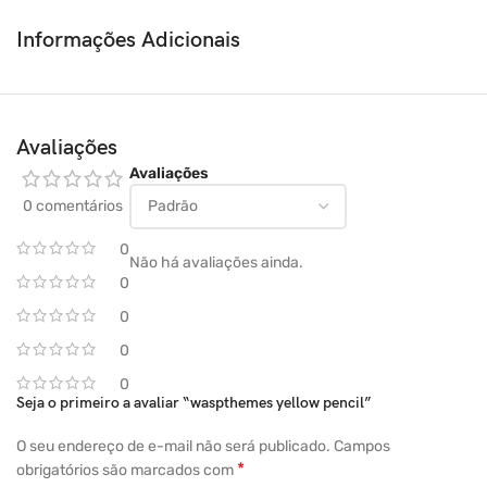
Altura da linha
Estilo de fonte
Informações Adicionais
Alinhamento de texto
Transformação de Texto
Espaçamento entre Letras
Espaçamento entre Palavras
Avaliações
Decoração de Texto
Avaliações
Recuo de Texto
Quebra de linha
0 comentários
Fundo de paralaxe
Cor de fundo
0
Não há avaliações ainda.
Imagem de fundo
0
Modo de mesclagem de fundo
0
Posição de fundo
Tamanho do Fundo
0
fundo de repetição
0
Anexo de Fundo
Seja o primeiro a avaliar “waspthemes yellow pencil”
Margem
Preenchimento
O seu endereço de e-mail não será publicado.
Campos
Fronteira
*
obrigatórios são marcados com
Raio da Fronteira