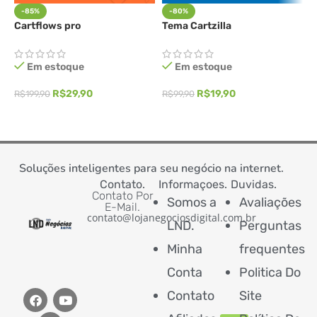
-85%
-80%
Cartflows pro
Tema Cartzilla
H
E
Em estoque
Em estoque
R$
29,90
R$
19,90
R$
199,90
R$
99,90
R
ADICIONAR AO CARRINHO
ADICIONAR AO CARRINHO
Soluções inteligentes para seu negócio na internet.
Contato.
Informaçoes.
Duvidas.
Contato Por
Somos a
Avaliações
E-Mail.
contato@lojanegociosdigital.com.br
LND.
Perguntas
Minha
frequentes
Conta
Politica Do
Contato
Site