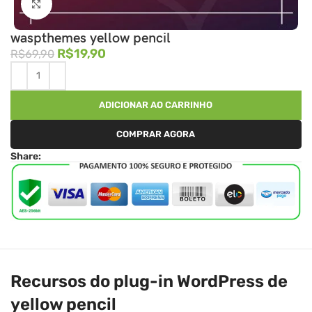
Clique para ampliar
waspthemes yellow pencil
R$
19,90
R$
69,90
ADICIONAR AO CARRINHO
COMPRAR AGORA
Share:
Recursos do plug-in WordPress de
yellow pencil