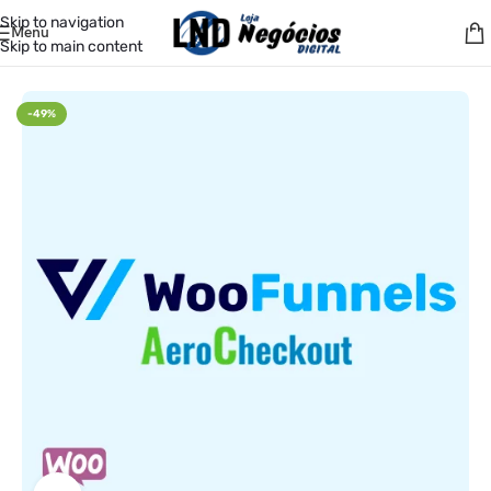
Skip to navigation
Menu
Skip to main content
Início
/
Plugins
/
Checkout
-49%