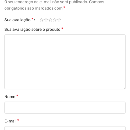
O seu endereço de e-mail não será publicado.
Campos
Ignora os compradores móveis
*
obrigatórios são marcados com
50,3% do tráfego vem do celular. Mas o
*
Sua avaliação
checkout nativo não é otimizado para
*
Sua avaliação sobre o produto
a experiência móvel.
*
Nome
*
E-mail
Diga adeus ao checkout padrão do