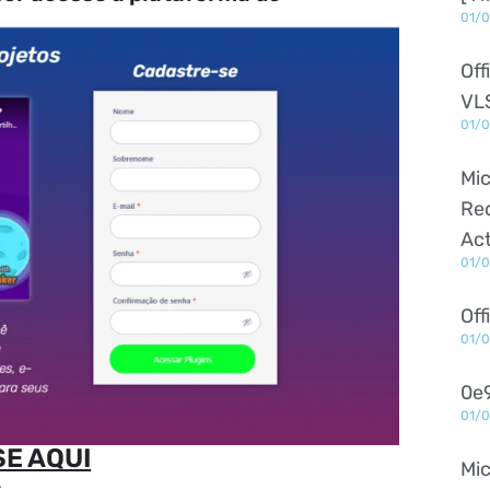
01/
Off
VL
01/
Mic
Red
Act
01/
Off
01/
0e
01/
E AQUI
Mi
.