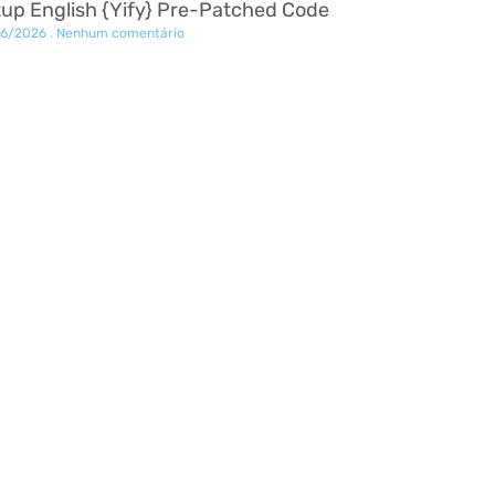
up English {Yify} Pre-Patched Code
06/2026
Nenhum comentário