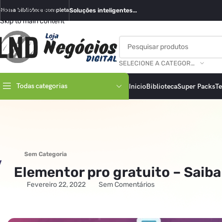
Skip to navigation
Nossa biblioteca completa
Soluções inteligentes…
Skip to main content
SELECIONE A CATEGORIA
Todas categorias
Inicio
Biblioteca
Super Packs
T
Sem Categoria
Elementor pro gratuito – Saiba
Fevereiro 22, 2022
Sem Comentários