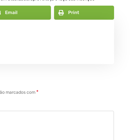
Email
Print
*
 são marcados com