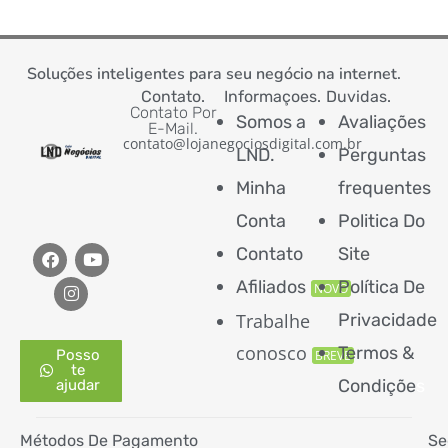
Soluções inteligentes para seu negócio na internet.
Contato.
Informaçoes.
Duvidas.
Contato Por
Somos a
Avaliações
E-Mail.
contato@lojanegociosdigital.com.br
LND.
Perguntas
Minha
frequentes
Conta
Politica Do
Contato
Site
Afiliados
Política De
NOVO
Trabalhe
Privacidade
conosco
Termos &
Posso
BREVE
te
Condiçõe
s
ajudar
Métodos De Pagamento
Se