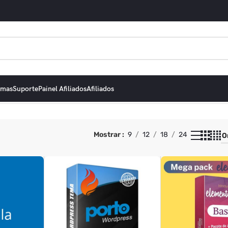
emas
Suporte
Painel Afiliados
Afiliados
Mostrar
9
12
18
24