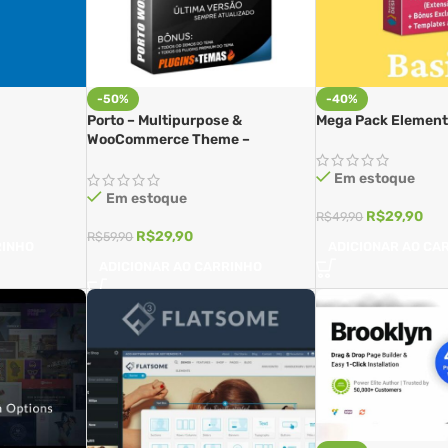
-50%
-40%
Porto – Multipurpose &
Mega Pack Elemento
WooCommerce Theme –
ThemeForest
Em estoque
Em estoque
R$
29,90
R$
49,90
R$
29,90
R$
59,90
RINHO
ADICIONAR AO CA
ADICIONAR AO CARRINHO