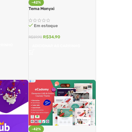
-42%
Tema Monyxi
Em estoque
R$
34,90
R$
59,90
RRINHO
ADICIONAR AO CARRINHO
-42%