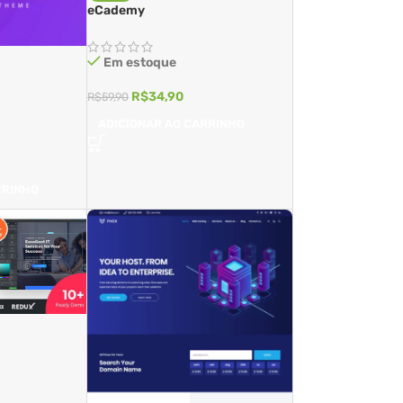
eCademy
Em estoque
R$
34,90
R$
59,90
ADICIONAR AO CARRINHO
RRINHO