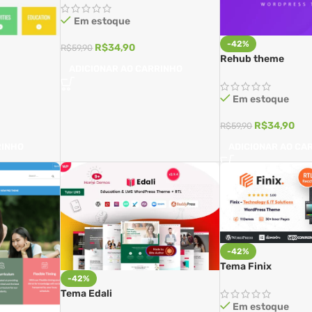
Em estoque
-42%
R$
34,90
R$
59,90
Rehub theme
ADICIONAR AO CARRINHO
Em estoque
R$
34,90
R$
59,90
RINHO
ADICIONAR AO CA
-42%
Tema Finix
-42%
Tema Edali
Em estoque