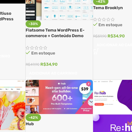
-42%
Tema Brooklyn
tiuso
rdPress
-30%
Em estoque
Flatsome Tema WordPress E-
commerce + Conteúdo Demo
R$
34,90
R$
59,90
Completo
ADICIONAR AO CA
Em estoque
RINHO
R$
34,90
R$
49,90
ADICIONAR AO CARRINHO
-42%
Hub