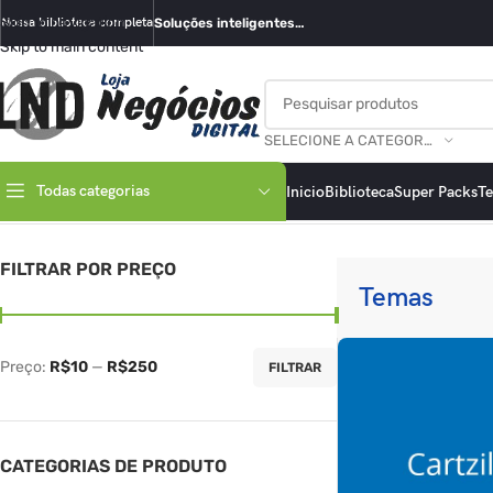
Skip to navigation
Nossa biblioteca completa
Soluções inteligentes…
Skip to main content
SELECIONE A CATEGORIA
Todas categorias
Inicio
Biblioteca
Super Packs
T
Início
/
Temas
Exibindo 1–16 de 61 resultados
FILTRAR POR PREÇO
Temas
Preço:
R$10
—
R$250
FILTRAR
CATEGORIAS DE PRODUTO