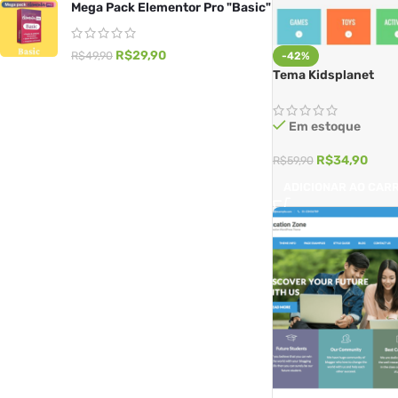
Mega Pack Elementor Pro "Basic"
R$
29,90
R$
49,90
-42%
Tema Kidsplanet
Em estoque
R$
34,90
R$
59,90
ADICIONAR AO CAR