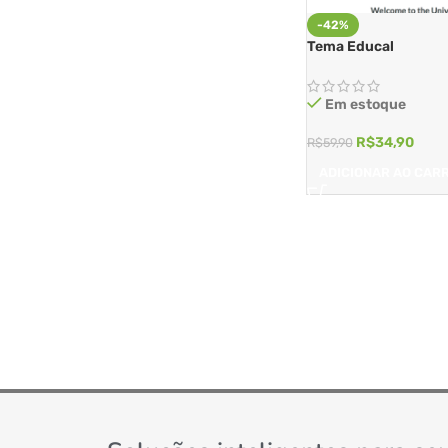
-42%
Tema Educal
Em estoque
R$
34,90
R$
59,90
ADICIONAR AO CAR