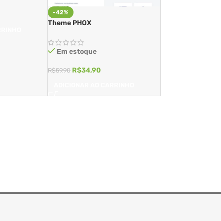
-42%
Theme PHOX
RRINHO
Em estoque
R$
34,90
R$
59,90
ADICIONAR AO CARRINHO