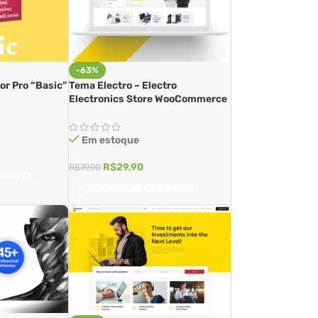
-63%
r Pro “Basic”
Tema Electro – Electro
Electronics Store WooCommerce
Em estoque
R$
29,90
R$
79,90
RRINHO
ADICIONAR AO CARRINHO