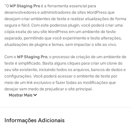
“O
WP Staging Pro
é a ferramenta essencial para
desenvolvedores e administradores de sites WordPress que
desejam criar ambientes de teste e realizar atualizações de forma
segura e fácil. Com este poderoso plugin, você poderá criar uma
cópia exata do seu site WordPress em um ambiente de teste
separado, permitindo que você experimente e teste alterações,
atualizações de plugins e temas, sem impactar o site ao vivo.
Com o
WP Staging Pro
, o processo de criação de um ambiente de
teste é simplificado. Basta alguns cliques para criar um clone do
seu site existente, incluindo todos os arquivos, bancos de dados e
configurações. Você poderá acessar o ambiente de teste por
meio de um link exclusivo e fazer todas as modificações que
desejar sem medo de prejudicar o site principal.
Mostrar Mais
Além disso, o
WP Staging Pro
oferece recursos avançados, como
a opção de sincronizar as alterações feitas no ambiente de teste
de volta para o site ao vivo, economizando tempo e esforço.
Informações Adicionais
Também é possível escolher quais elementos do site serão
clonados, permitindo um controle total sobre o processo de