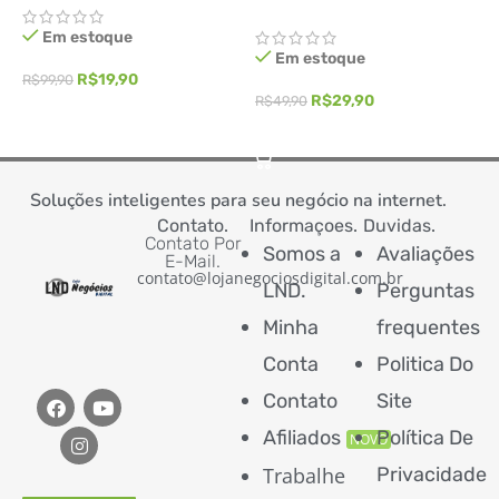
Em estoque
Este plugin e milhares de plugins e temas esta dentro
Em estoque
da nossa biblioteca “LND Library”
CLIQUE AQUI PARA
R$
19,90
R$
99,90
VER A BIBLIOTECA COMPLETA
R$
29,90
R$
49,90
R
ADICIONAR AO CARRINHO
ADICIONAR AO CARRINHO
Soluções inteligentes para seu negócio na internet.
Contato.
Informaçoes.
Duvidas.
Contato Por
Somos a
Avaliações
E-Mail.
contato@lojanegociosdigital.com.br
LND.
Perguntas
Minha
frequentes
Conta
Politica Do
Contato
Site
Afiliados
Política De
NOVO
Trabalhe
Privacidade