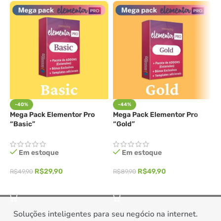
ficará mais rápido do que nunca.
Tema Astra
O
Tema Astra
é altamente flexível e leve,
projetado para fornecer um desempenho
excepcional e uma experiência de usuário
perfeita. Com opções de personalização
-40%
-44%
Mega Pack Elementor Pro
Mega Pack Elementor Pro
M
avançadas e uma ampla seleção de layouts
“Basic”
“Gold”
“
predefinidos, você poderá criar um site
visualmente impressionante e totalmente
Em estoque
Em estoque
adaptado às suas necessidades.
R$
29,90
R$
49,90
R$
49,90
R$
89,90
R
ADICIONAR AO CARRINHO
ADICIONAR AO CARRINHO
Soluções inteligentes para seu negócio na internet.