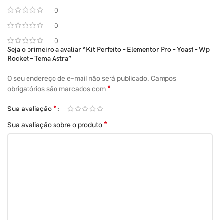
otimizar seu conteúdo para os motores de
0
busca e melhorar o posicionamento do seu
0
site nos resultados de pesquisa. Otimize suas
0
Seja o primeiro a avaliar “Kit Perfeito – Elementor Pro – Yoast – Wp
meta tags, URLs, palavras-chave e obtenha
Rocket – Tema Astra”
análises detalhadas para garantir um
O seu endereço de e-mail não será publicado.
Campos
desempenho excepcional em
SEO
.
*
obrigatórios são marcados com
*
Sua avaliação
*
Sua avaliação sobre o produto
WP Rocket